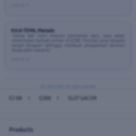
2026-05-17
KAJA TEMA, Manado
"Setiap kali ingin mencari permainan baru, saya selalu
menemukan banyak pilihan di EZ88. Provider yang tersedia
sangat beragam sehingga membuat pengalaman bermain
terasa lebih menarik."
2026-05-22
Â© 2026 EZ88. All rights reserved.
EZ 88
>
EZ88
>
SLOT GACOR
Buka
Footer Navigation
Products