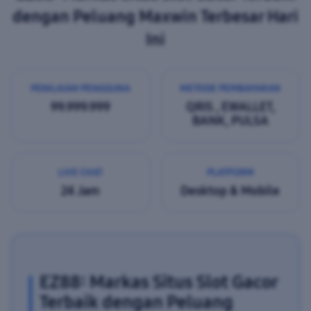
dengan Peluang Maxwin Terbesar Hari
Ini
PENILAIAN PENGGUNA
METODE PEMBAYARAN
99.999.999
QRIS , EWALLET,
BANK, PULSA
LIVE CHAT
PLATFORM
24 Jam
Desktop & Mobile
EZ88: Markas Situs Slot Gacor
Terbaik dengan Peluang