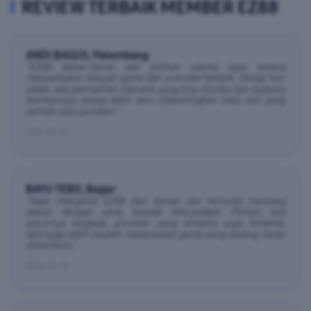
REVIEW TERBAIK MEMBER EZ88
ANDI BAGUS, Palembang
"EZ88 benar-benar jadi pilihan utama saya karena
menyediakan banyak game dari provider terbaik. Setiap hari
selalu ada permainan menarik yang bisa dicoba dan suasana
bermainnya terasa lebih seru dibandingkan situs lain yang
pernah saya gunakan."
2026-05-12
BAYU TEBO, Bogor
"Saya mengenal EZ88 dari teman dan ternyata memang
sesuai dengan yang banyak dibicarakan. Pilihan slot
gacornya lengkap, provider yang tersedia juga terkenal,
sehingga lebih mudah menemukan game yang sedang ramai
dimainkan."
2026-05-18