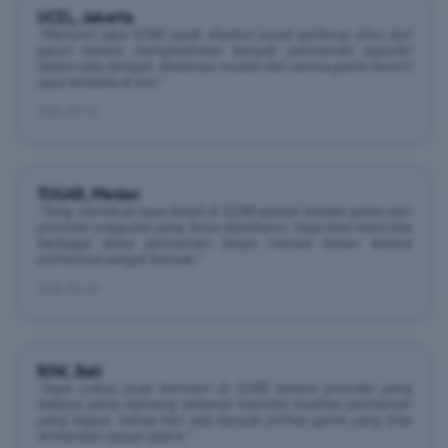
UCEL, Jakarta
"Menurut saya EZ88 layak disebut pusat gerbong situs slot
gacor karena menghadirkan banyak permainan populer
dalam satu tempat. Aksesnya mudah dan semua game favorit
saya tersedia di sini."
2026-05-15
TOGAR, Medan
"Yang membuat saya betah di EZ88 adalah koleksi game dari
provider unggulan yang terus diperbarui. Saya bisa mencoba
berbagai tema permainan tanpa merasa bosan karena
pilihannya sangat banyak."
2026-05-20
RINI, Bali
"Saya cukup puas bermain di EZ88 karena provider yang
bekerja sama memang terkenal memiliki kualitas permainan
yang bagus. Setiap hari ada banyak pilihan game yang bisa
dimainkan sesuai selera."