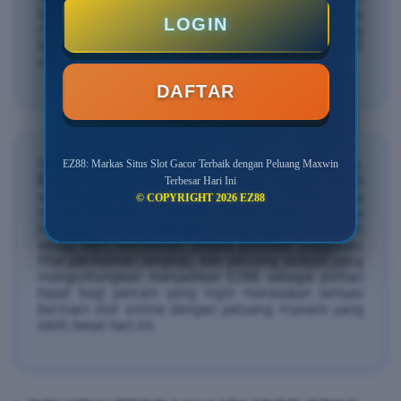
besar bagi pemain untuk mendapatkan hasil yang
LOGIN
memuaskan. Dengan pilihan permainan yang
beragam, pemain dapat menemukan slot favorit
sesuai gaya bermain masing-masing.
DAFTAR
Sebagai pusat gerbong situs slot gacor terpercaya,
EZ88: Markas Situs Slot Gacor Terbaik dengan Peluang Maxwin
EZ88
terus menghadirkan layanan terbaik untuk
Terbesar Hari Ini
seluruh penggunanya. Mulai dari akses yang
© COPYRIGHT 2026 EZ88
mudah, proses transaksi yang cepat, hingga
berbagai promo menarik yang dapat dinikmati
setiap hari. Kombinasi antara provider unggulan,
fitur permainan lengkap, dan peluang jackpot yang
menguntungkan menjadikan EZ88 sebagai pilihan
tepat bagi pemain yang ingin merasakan sensasi
bermain slot online dengan peluang maxwin yang
lebih besar hari ini.