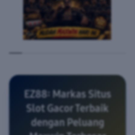
EZ88: Markas Situs
Slot Gacor Terbaik
dengan Peluang